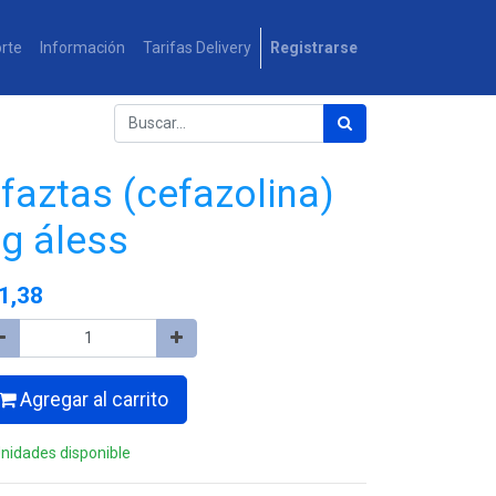
rte
Información
Tarifas Delivery
Registrarse
faztas (cefazolina)
g áless
1,38
Agregar al carrito
Unidades disponible