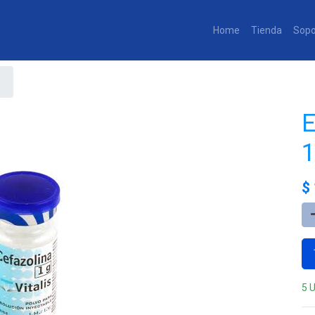
Home
Tienda
Sopo
E
1
$
5 