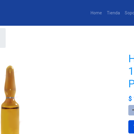
Home
Tienda
Sopo
H
$