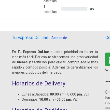
estrellas
1
0%
estrellas
Tu Express On Line
Co
-
Acerca de
En
Tu Express OnLine
nuestra prioridad es hacer tu
vida más fácil. Por eso te ofrecemos una gran variedad
de
bienes y servicios
para que tu compra sea lo mas
rápido y cómodo posible. Además te garantizamos los
+
mejores productos del mercado.
--
Horarios de Delivery:
Ún
Lunes a Sábados:
09:00 am
-
07:00 pm
. VET
Fa
Domingos:
10:00 am
-
06:00 pm
. VET
re
qu