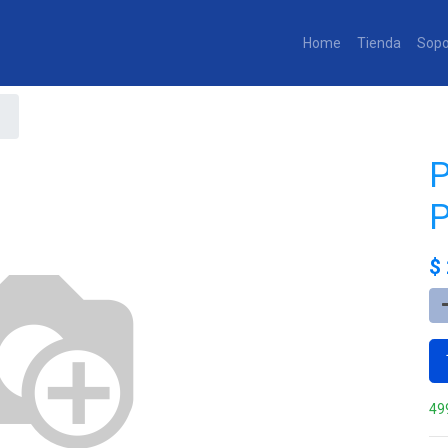
Home
Tienda
Sopo
P
P
$
49