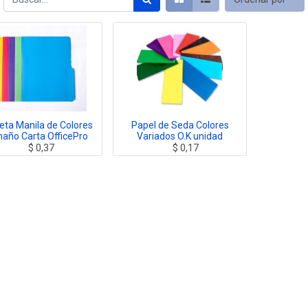
eta Manila de Colores
Papel de Seda Colores
año Carta OfficePro
Variados O.K unidad
$
0,37
$
0,17